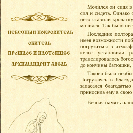
Молился он сидя в
сил и сидеть. Однако 
него ставили кроватк
молился. Так было нес
Последние полтора
имея возможности поб
погрузиться в атмос
келье установили р
транслировалось бого
до кончины батюшки, 
Такова была необы
Погружаясь в благод
запасался благодать
приносила ему в свою
Вечная память наше