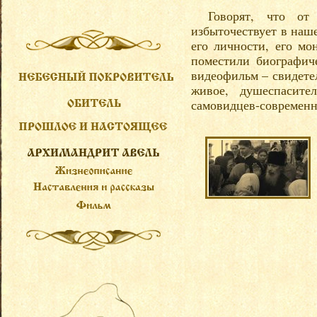
Говорят, что от
избыточествует в наш
его личности, его мо
поместили биографиче
видеофильм – свидетел
живое, душеспасите
самовидцев-современн